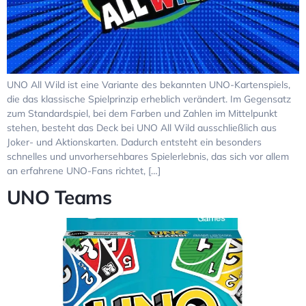
UNO All Wild ist eine Variante des bekannten UNO-Kartenspiels,
die das klassische Spielprinzip erheblich verändert. Im Gegensatz
zum Standardspiel, bei dem Farben und Zahlen im Mittelpunkt
stehen, besteht das Deck bei UNO All Wild ausschließlich aus
Joker- und Aktionskarten. Dadurch entsteht ein besonders
schnelles und unvorhersehbares Spielerlebnis, das sich vor allem
an erfahrene UNO-Fans richtet, […]
UNO Teams