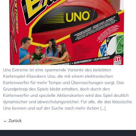
Uno Extreme ist eine spannende Variante des beliebten
Kartenspiel-Klassikers Uno, die mit einem elektronischen
Kartenwerfer für mehr Tempo und Überraschungen sorgt. Das
Grundprinzip des Spiels bleibt erhalten, doch durch den
Kartenwerfer und spezielle Aktionskarten wird das Spiel deutlich
dynamischer und abwechslungsreicher. Für alle, die das klassische
Uno kennen und auf der Suche nach mehr Action […]
←
Zurück