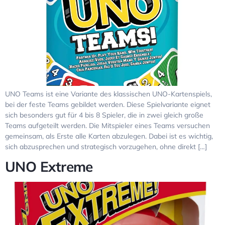
UNO Teams ist eine Variante des klassischen UNO-Kartenspiels,
bei der feste Teams gebildet werden. Diese Spielvariante eignet
sich besonders gut für 4 bis 8 Spieler, die in zwei gleich große
Teams aufgeteilt werden. Die Mitspieler eines Teams versuchen
gemeinsam, als Erste alle Karten abzulegen. Dabei ist es wichtig,
sich abzusprechen und strategisch vorzugehen, ohne direkt […]
UNO Extreme